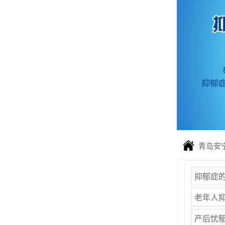
青岛安
抑郁症
老年人抑
产后忧郁