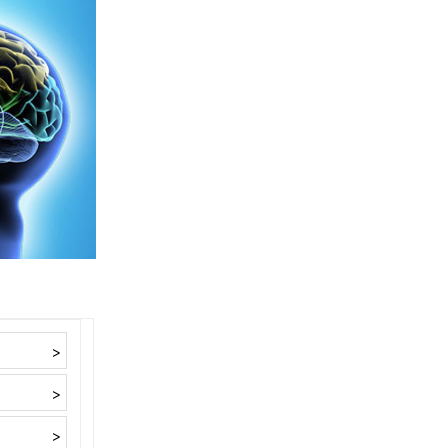
>
>
>