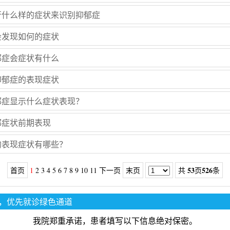
行什么样的症状来识别抑郁症
会发现如何的症状
郁症会症状有什么
抑郁症的表现症状
郁症显示什么症状表现？
郁症状前期表现
的表现症状有哪些？
53
526
首页
1
2
3
4
5
6
7
8
9
10
11
下一页
末页
共
页
条
，优先就诊绿色通道
我院郑重承诺，患者填写以下信息绝对保密。