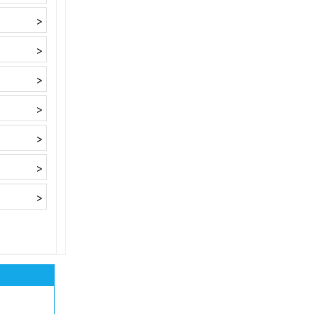
>
>
>
>
>
>
>