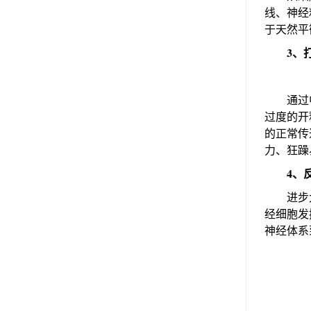
线、神经
于天然平
3、
通过中医
过度的开
的正常传
力、狂躁
4、
进步大
经细胞发
神经体系