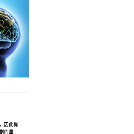
，因此抑
剧的显