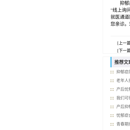
抑郁症的
“线上询
就医通道
您亲诊。
[上一
[下一
推荐文
抑郁症
老年人
产后忧
我们可
产后抑
忧郁症
青春期