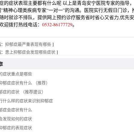
症状表现主要都有什么呢 以上是青岛安宁医院专家的指导，
问”精神心理类疾病专家“一对一”的沟通。医院实行无假日门诊，
随时就诊不排队，提供网上预约诊疗服务省时省心又省力,优先
欢迎拨打热线电话：
0532-86177729
。
篇：
抑郁症最严重表现有哪些
]
篇：
患上抑郁症会发现哪些症状
]
章
的症状重点是哪些
抑郁症症状有什么 （推荐）
郁症的症状 （推荐建议）
行什么样的症状来识别抑郁症
郁症会症状有什么
会发现如何的症状
抑郁症的表现症状