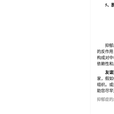
5、
抑郁症的
的反作用
构成对中
依赖性和
友谊
家，假如
组织。或
助您尽早
抑郁症的