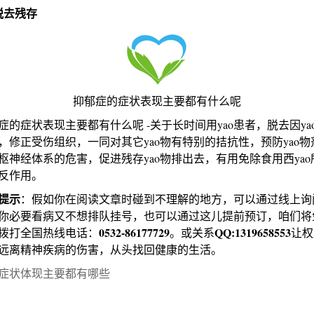
脱去残存
抑郁症的症状表现主要都有什么呢
症状表现主要都有什么呢 -关于长时间用yao患者，脱去因ya
，修正受伤组织，一同对其它yao物有特别的拮抗性，预防yao物
枢神经体系的危害，促进残存yao物排出去，有用免除食用西yao
反作用。
提示
：假如你在阅读文章时碰到不理解的地方，可以通过线上询
你必要看病又不想排队挂号，也可以通过这儿提前预订，咱们将
0532-86177729
QQ:1319658553
拨打全国热线电话：
。或关系
让权
远离精神疾病的伤害，从头找回健康的生活。
症状体现主要都有哪些