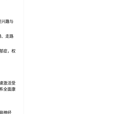
是兴趣与
懒、走路
郁症，权
速激活受
系全面康
脑神经