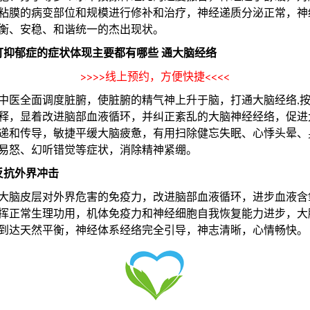
粘膜的病变部位和规模进行修补和治疗，神经递质分泌正常，神
衡、安稳、和谐统一的杰出现状。
打抑郁症的症状体现主要都有哪些 通大脑经络
>>>>线上预约，方便快捷<<<<
全面调度脏腑，使脏腑的精气神上升于脑，打通大脑经络,按
释，显着改进脑部血液循环，并纠正紊乱的大脑神经经络，促进
递和传导，敏捷平缓大脑疲惫，有用扫除健忘失眠、心悸头晕、
易怒、幻听错觉等症状，消除精神紧绷。
反抗外界冲击
脑皮层对外界危害的免疫力，改进脑部血液循环，进步血液含
挥正常生理功用，机体免疫力和神经细胞自我恢复能力进步，大
到达天然平衡，神经体系经络完全引导，神志清晰，心情畅快。