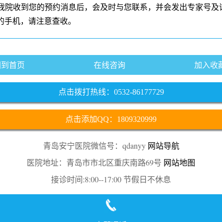
我院收到您的预约消息后，会及时与您联系，并会发出专家号及
的手机，请注意查收。
回到首页
在线咨询
加入收
点击拨打热线：0532-86177729
点击添加QQ：1809320999
青岛安宁医院微信号：qdanyy
网站导航
医院地址：青岛市市北区重庆南路69号
网站地图
接诊时间:8:00--17:00 节假日不休息