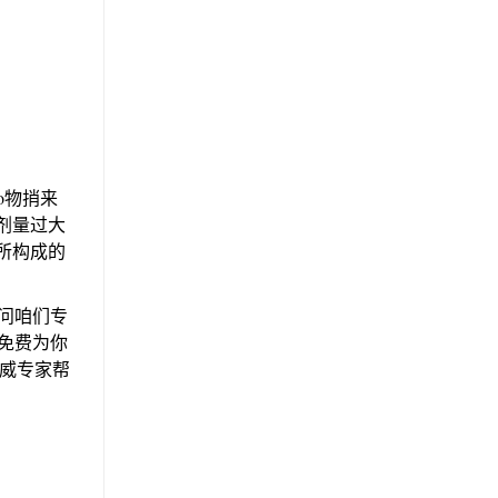
o物捎来
剂量过大
所构成的
问咱们专
免费为你
威专家帮