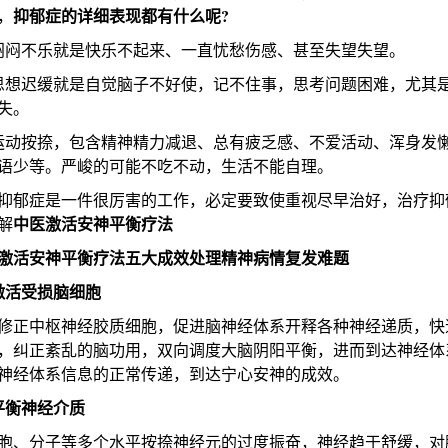
抑郁症的详细表现都有什么呢?
，
不乐就是快乐不起来、一直忧愁伤感、甚至失望失望。
迟缓就是自觉脑子不好使，记不住事，思考问题困难，尤其
失。
按捺，包含精神精力减退、总有疲乏感、不爱活动、浑身发
语少等。严峻的可能不吃不动，生活不能自理。
郁症是一件很厉害的工作，必定要致使重视尽早治好，治疗抑
中医激活安神平衡疗法
解
激活安神平衡疗法五大成效处理精神病情复发难题
激活受损脑细胞
正中枢神经胶质细胞，促进脑神经体系开释各种神经递质，快
，纠正紊乱的脑功用，双向调度大脑阴阳平衡，进而到达神经体
神经体系信息的正常传递，到达宁心安神的成效。
平衡神经介质
、分子等多个水平按捺神经元的过度振奋，神经趋于舒缓，对