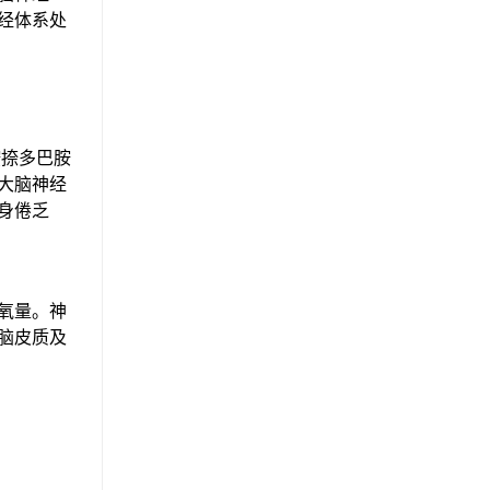
经体系处
捺多巴胺
大脑神经
身倦乏
氧量。神
脑皮质及