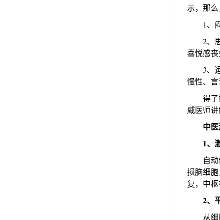
示，那么
1、闷闷
2、思想
喜悦感丧
3、运动
慢性、言
得了抑
威医师讲
中医
1、
自动修
损脑细胞
复，中枢
2、
从细胞