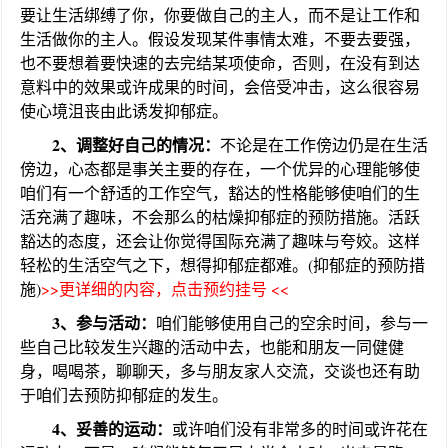
要让生活绑缚了你，你要做自己的主人，而不是让工作和
生活做你的主人。假设发现某件事情太难，不要去要强，
也不要想着要快速的去完结某项使命，否则，在没有到达
意料中的效果或许成果的时间，会倍受冲击，这么很容易
使心境沮丧由此诱发抑郁症。
2、调整好自己的情况：
不论是在工作傍边仍是在生活
傍边，心态都是事关主要的存在，一个优异的心理能够使
咱们有一个舒适的工作空气，豁达的性格能够使咱们的生
活充满了趣味，不会那么的枯燥抑郁症的预防措施。活跃
豁达的态度，还会让你觉得国际充满了趣味与夸姣。这样
轻松的生活空气之下，想得抑郁症都难。(抑郁症的预防措
施)
>>更详细的内容，点击预约挂号 <<
3、参与活动：
咱们能够使用自己的空余时间，参与一
些自己比较发生兴趣的活动中去，也能和朋友一同健健
身，喝喝茶，聊聊天，多与朋友家人交流，交谈也还有助
于咱们去预防抑郁症的发生。
4、妥善的运动：
或许咱们没有非常多的时间或许花在