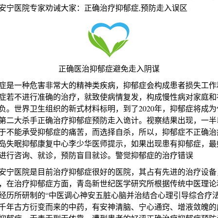
安宁医院专家劝诫大家：正确治疗抑郁症,预防走入误区
正确医治抑郁症避免走入阴谋
是一种危害非常大的精神类疾病，抑郁症会构成患者损失工作
症若不进行准确的治疗，就致使病情复发，构成慢性病对家庭和
负。世界卫生组织的新式材料标明，到了2020年，抑郁症将成为
第二大杀手正确治疗抑郁症预防走入诡计。视察结果出现，一半
于不能承受抑郁症的痛苦，而选择自杀，所以，抑郁症不正确治
岛失眠抑郁康复中心李少华医师提示，如果出现患有抑郁症，最
进行咨询、就诊，预防盲目就诊。警觉抑郁症的治疗错误
宁医院是目前治疗抑郁症很好的医院，其占有先进的治疗设备
，在治疗抑郁症方面，青岛新世纪医学研究所根据传统中医理论
经历所研制的“中医调心神安五脏心脑并治结合心理引导综合疗法
千年古方衍变而来的中药，有安神清脑、宁心通窍、增液敛魄的