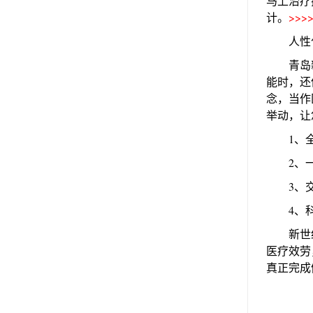
马上治疗
计。
>>
人性化
青岛新世
能时，还
念，当作
举动，让
1、全程
2、一医
3、交心
4、科普
新世纪
医疗效劳
真正完成