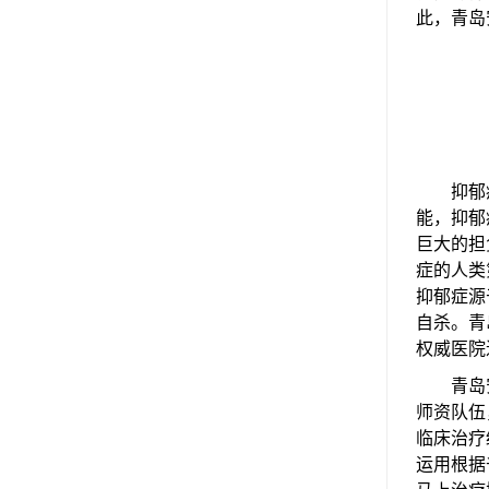
此，青岛
抑郁症
能，抑郁
巨大的担
症的人类
抑郁症源
自杀。青
权威医院
青岛安
师资队伍
临床治疗
运用根据