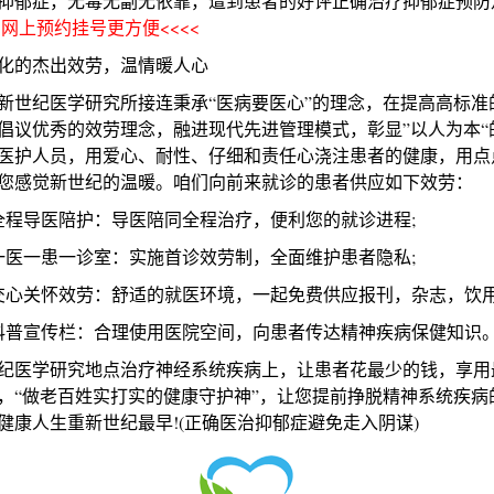
抑郁症，无毒无副无依靠，遭到患者的好评正确治疗抑郁症预防
>>网上预约挂号更方便<<<<
的杰出效劳，温情暖人心
纪医学研究所接连秉承“医病要医心”的理念，在提高高标准
倡议优秀的效劳理念，融进现代先进管理模式，彰显”以人为本“
医护人员，用爱心、耐性、仔细和责任心浇注患者的健康，用点
您感觉新世纪的温暖。咱们向前来就诊的患者供应如下效劳：
导医陪护：导医陪同全程治疗，便利您的就诊进程;
一患一诊室：实施首诊效劳制，全面维护患者隐私;
关怀效劳：舒适的就医环境，一起免费供应报刊，杂志，饮用
宣传栏：合理使用医院空间，向患者传达精神疾病保健知识
医学研究地点治疗神经系统疾病上，让患者花最少的钱，享用
，“做老百姓实打实的健康守护神”，让您提前挣脱精神系统疾病
健康人生重新世纪最早!(正确医治抑郁症避免走入阴谋)