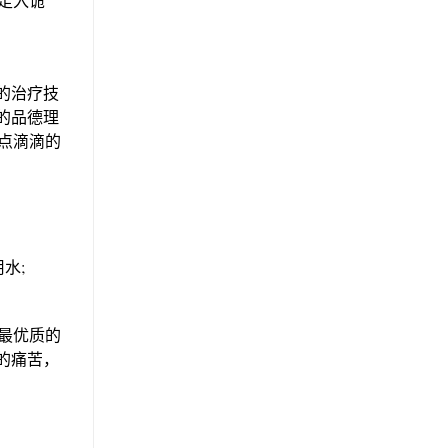
走入诡
的治疗技
的品德理
点滴滴的
水;
。
最优质的
的痛苦，