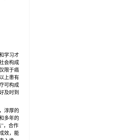
和学习才
社会构成
仅限于癌
以上患有
疗可构成
好及时到
，淳厚的
和多年的
”，合作
成效，能