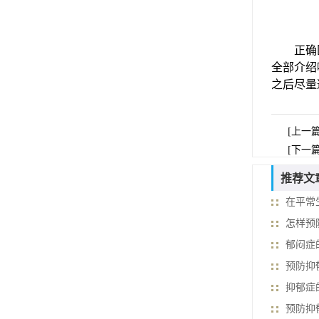
正确医治
全部介绍
之后尽量
[上一
[下一
推荐文
在平常
怎样预
郁闷症
预防抑
抑郁症
预防抑